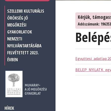
SZELLEMI KULTURÁLIS
Kérjük, támogas
ÖRÖKSÉG JÓ
Adószámunk: 196353
MEGŐRZÉSI
Belépés
GYAKORLATOK
NEMZETI
NYILVÁNTARTÁSÁBA
FELVÉTETETT 2023.
Egyuttesi_adatlap 20
ÉVBEN
BELEP_NYILATK_egy
HÍREK