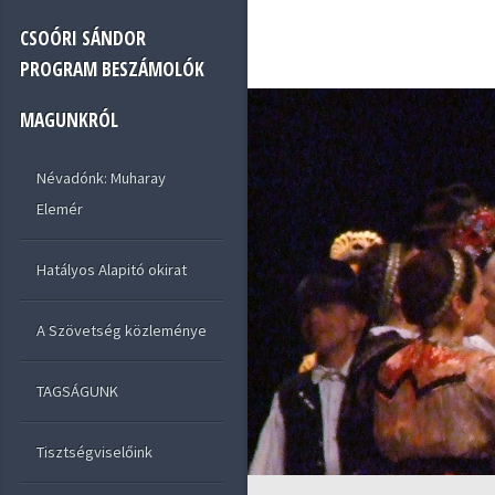
CSOÓRI SÁNDOR
PROGRAM BESZÁMOLÓK
MAGUNKRÓL
Névadónk: Muharay
Elemér
Hatályos Alapitó okirat
A Szövetség közleménye
TAGSÁGUNK
Tisztségviselőink