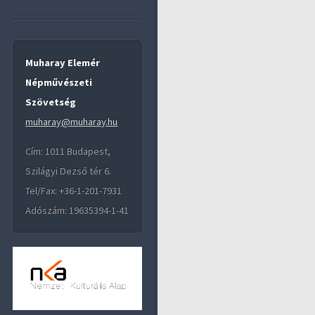
Muharay Elemér
Népművészeti
Szövetség
muharay@muharay.hu
Cím: 1011 Budapest,
Szilágyi Dezső tér 6.
Tel/Fax: +36-1-201-7931
Adószám: 19635394-1-41