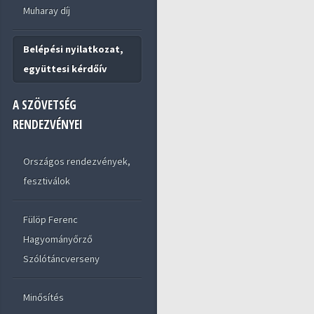
Muharay díj
Belépési nyilatkozat,
együttesi kérdőív
A SZÖVETSÉG
RENDEZVÉNYEI
Országos rendezvények,
fesztiválok
Fülöp Ferenc
Hagyományőrző
Szólótáncverseny
Minősítés