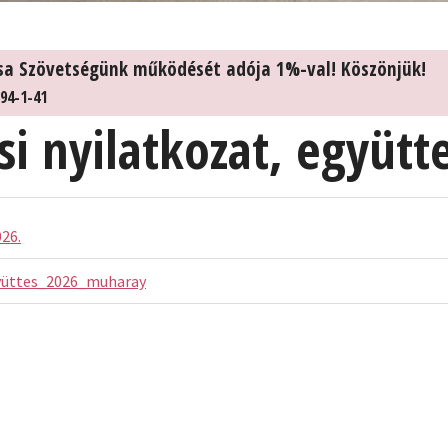
sa Szövetségünk működését adója 1%-val! Köszönjük!
94-1-41
i nyilatkozat, együtt
26.
üttes_2026_muharay