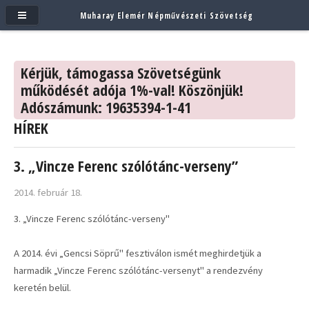
Muharay Elemér Népművészeti Szövetség
Kérjük, támogassa Szövetségünk
működését adója 1%-val! Köszönjük!
Adószámunk: 19635394-1-41
HÍREK
3. „Vincze Ferenc szólótánc-verseny”
2014. február 18.
3. „Vincze Ferenc szólótánc-verseny"
A 2014. évi „Gencsi Söprű" fesztiválon ismét meghirdetjük a
harmadik „Vincze Ferenc szólótánc-versenyt" a rendezvény
keretén belül.